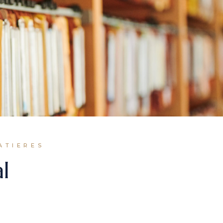
ATIERES
l