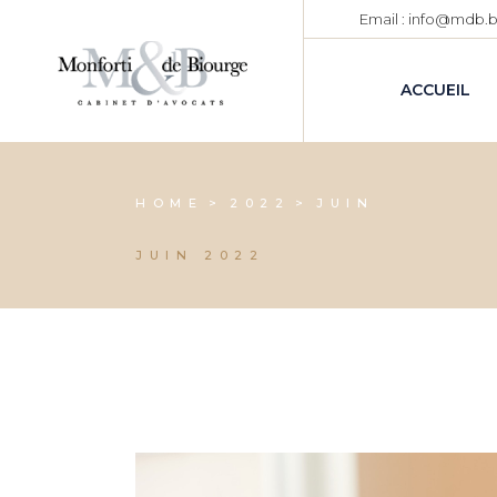
Skip
Email : info@mdb.
to
the
content
ACCUEIL
HOME
2022
JUIN
JUIN 2022