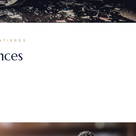
ATIERES
nces