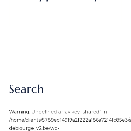
Search
Warning
: Undefined array key "shared" in
/home/clients/5789ed14919a2f222a186a7214fc85e3/si
debiourge_v2.be/wp-