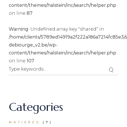
content/themes/halstein/inc/search/helper.php
on line
87
Warning
: Undefined array key "shared" in
/home/clients/5789ed14919a2f222a186a7214fc85e3/si
debiourge_v2.be/wp-
content/themes/halstein/inc/search/helper.php
on line
107
Categories
MATIERES
(7)