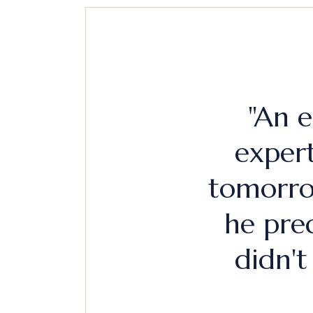
"An e
exper
tomorro
he pre
didn't