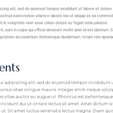
cing elit, sed do eiusmod tempor incididunt ut labore et dolore
nostrud exercitation ullamco laboris nisi ut aliquip ex ea commo
t in voluptate velit esse cillum dolore eu fugiat nulla pariatur.
 sunt in culpa qui officia deserunt mollit anim id est laborum. 
voluptatem accusantium doloremque laudantium, totam rem aperia
ents
r adipiscing elit, sed do eiusmod tempor incididunt 
 cursus vitae congue mauris. Integer enim neque volut
ces vitae auctor eu augue ut. Rhoncus est pellentesque 
incidunt dui ut ornare lectus sit amet. Amet dictum si
ut. Sit amet luctus venenatis lectus magna. Diam qui