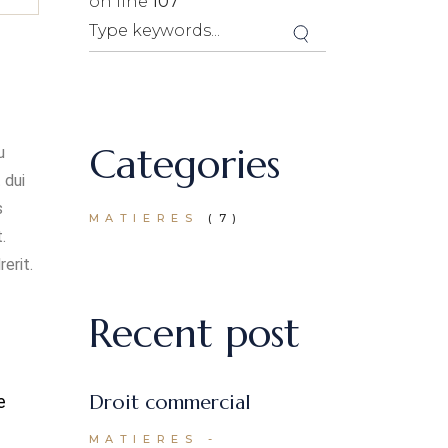
on line
107
Categories
u
 dui
s
MATIERES
(7)
.
erit.
Recent post
Droit commercial
e
MATIERES