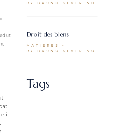
BY BRUNO SEVERINO
do
Droit des biens
Sed ut
m,
MATIERES
BY BRUNO SEVERINO
Tags
ut
pat
elit
t
s