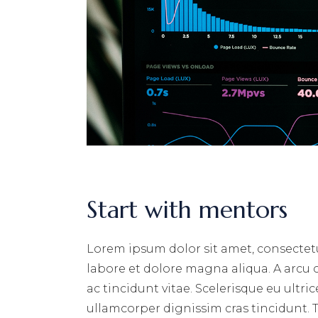
Start with mentors
Lorem ipsum dolor sit amet, consectetu
labore et dolore magna aliqua. A arcu
ac tincidunt vitae. Scelerisque eu ultri
ullamcorper dignissim cras tincidunt. T