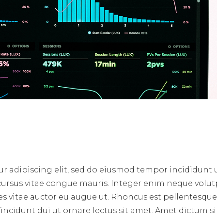
r adipiscing elit, sed do eiusmod tempor incididunt 
 cursus vitae congue mauris. Integer enim neque volut
ces vitae auctor eu augue ut. Rhoncus est pellentesque 
incidunt dui ut ornare lectus sit amet. Amet dictum si