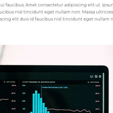
i faucibus. Amet consectetur adipiscing elit ut. Ips
aucibus nisl tincidunt eget nullam non. Massa ultricie
cing elit duis id faucibus nisl tincidunt eget nullam