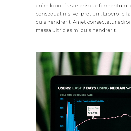
enim lobortis scelerisque fermentum du
consequat nisl vel pretium. Libero id f
quis hendrerit. Amet consectetur adipis
massa ultricies mi quis hendrerit.