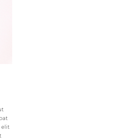
ut
pat
elit
t