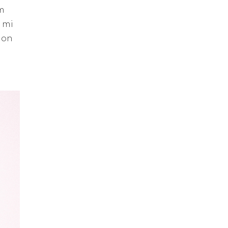
um
s mi
 non