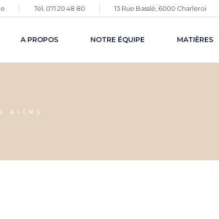
be
Tél. 071 20 48 80
13 Rue Basslé, 6000 Charleroi
A PROPOS
NOTRE ÉQUIPE
MATIÈRES
S BIENS